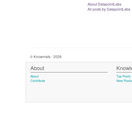
About DatapointLabs
All posts by DatapointLabs
© Knowmats - 2026
About
Knowl
About
Top Posts
Contribute
New Posts