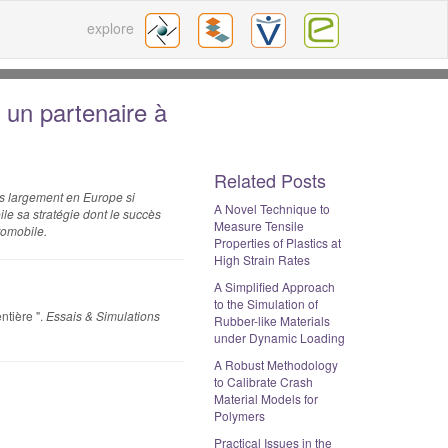
explore
s un partenaire à
Related Posts
us largement en Europe si
A Novel Technique to
ile sa stratégie dont le succès
Measure Tensile
tomobile.
Properties of Plastics at
High Strain Rates
A Simplified Approach
to the Simulation of
ntière ".
Essais & Simulations
Rubber-like Materials
under Dynamic Loading
A Robust Methodology
to Calibrate Crash
Material Models for
Polymers
Practical Issues in the