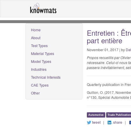
Home
Entretien : Êt
About
part entière
Test Types
November 01, 2017 | by
Da
Material Types
Propos recueillis par Olivi
Model Types
nécessaire. Celui-ci nous fa
passera inévitablement, selo
Industries
Technical Interests
Quarterly publication in Fr
CAE Types
Guillon, O. (2017, November)
Other
n°130, Spécial Automobile 
Automotive
Trade Publicatio
tweet
|
share
|