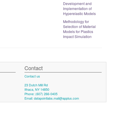
Development and
Implementation of
Hyperelastic Models
Methodology for
Selection of Material
Models for Plastics
Impact Simulation
Contact
Contact us
23 Dutch Mill Rd
Ithaca, NY 14850
Phone: (607) 266-0405
Email:
datapointlabs.mail@applus.com