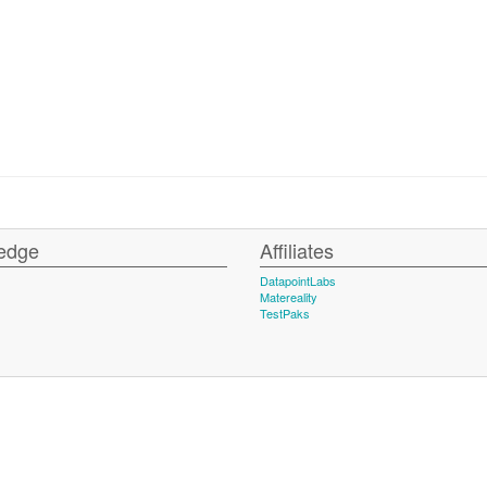
edge
Affiliates
DatapointLabs
Matereality
TestPaks