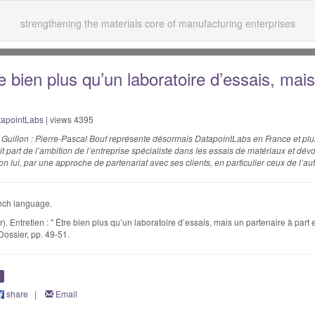
strengthening the materials core of manufacturing enterprises
re bien plus qu’un laboratoire d’essais, mai
tapointLabs
| views 4395
er Guillon : Pierre-Pascal Bouf représente désormais DatapointLabs en France et pl
it part de l’ambition de l’entreprise spécialiste dans les essais de matériaux et dévo
n lui, par une approche de partenariat avec ses clients, en particulier ceux de l’au
ench language.
. Entretien : " Être bien plus qu’un laboratoire d’essais, mais un partenaire à part e
Dossier, pp. 49-51.
n
share
|
Email